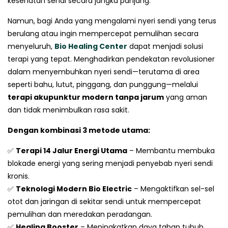
kesehatan sendi secara jangka panjang.
Namun, bagi Anda yang mengalami nyeri sendi yang terus
berulang atau ingin mempercepat pemulihan secara
menyeluruh,
Bio Healing Center
dapat menjadi solusi
terapi yang tepat. Menghadirkan pendekatan revolusioner
dalam menyembuhkan nyeri sendi—terutama di area
seperti bahu, lutut, pinggang, dan punggung—melalui
terapi akupunktur modern tanpa jarum
yang aman
dan tidak menimbulkan rasa sakit.
Dengan kombinasi 3 metode utama:
✅
Terapi 14 Jalur Energi Utama
– Membantu membuka
blokade energi yang sering menjadi penyebab nyeri sendi
kronis.
✅
Teknologi Modern Bio Electric
– Mengaktifkan sel-sel
otot dan jaringan di sekitar sendi untuk mempercepat
pemulihan dan meredakan peradangan.
✅
Healing Booster
– Meningkatkan daya tahan tubuh,