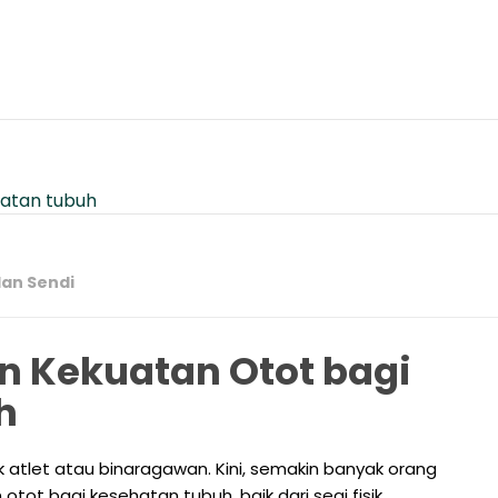
dan Sendi
an Kekuatan Otot bagi
h
k atlet atau binaragawan. Kini, semakin banyak orang
tot bagi kesehatan tubuh, baik dari segi fisik,