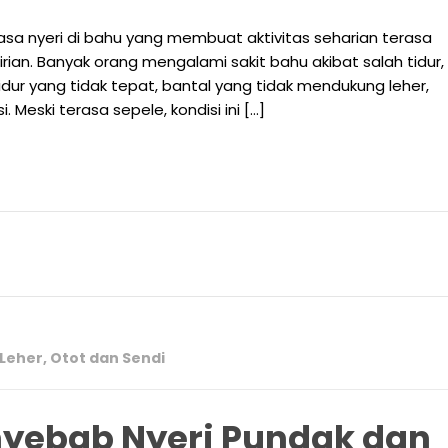
sa nyeri di bahu yang membuat aktivitas seharian terasa
irian. Banyak orang mengalami sakit bahu akibat salah tidur,
idur yang tidak tepat, bantal yang tidak mendukung leher,
. Meski terasa sepele, kondisi ini […]
Leher
,
Otot dan Sendi
yebab Nyeri Pundak dan